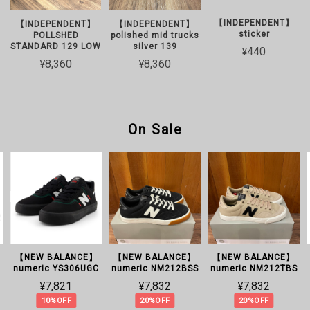
【INDEPENDENT】
【INDEPENDENT】
【INDEPENDENT】
sticker
POLLSHED
polished mid trucks
STANDARD 129 LOW
silver 139
¥440
¥8,360
¥8,360
On Sale
【NEW BALANCE】
【NEW BALANCE】
【NEW BALANCE】
numeric YS306UGC
numeric NM212BSS
numeric NM212TBS
¥7,821
¥7,832
¥7,832
10%OFF
20%OFF
20%OFF