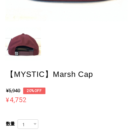
【MYSTIC】Marsh Cap
¥5,940
20%OFF
¥4,752
数量