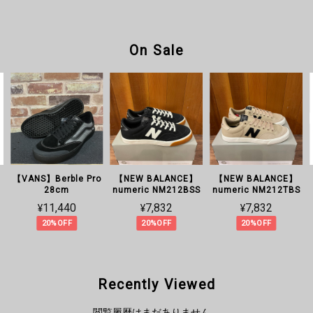
On Sale
【VANS】Berble Pro
【NEW BALANCE】
【NEW BALANCE】
28cm
numeric NM212BSS
numeric NM212TBS
¥11,440
¥7,832
¥7,832
20%OFF
20%OFF
20%OFF
Recently Viewed
閲覧履歴はまだありません。