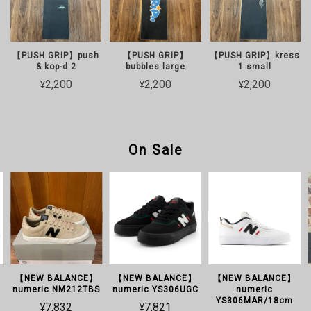
【PUSH GRIP】push
【PUSH GRIP】
【PUSH GRIP】kress
& kop-d 2
bubbles large
1 small
¥2,200
¥2,200
¥2,200
On Sale
【NEW BALANCE】
【NEW BALANCE】
【NEW BALANCE】
numeric NM212TBS
numeric YS306UGC
numeric
YS306MAR/18cm
¥7,832
¥7,821