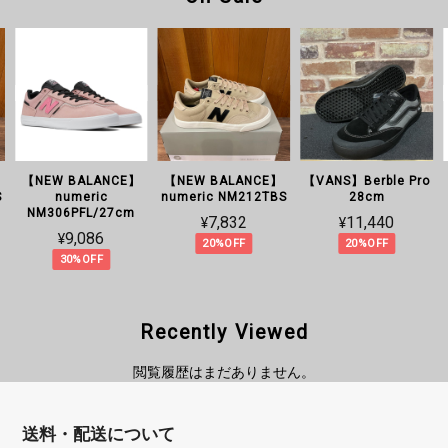
【NEW BALANCE】
【NEW BALANCE】
【VANS】Berble Pro
S
numeric
numeric NM212TBS
28cm
NM306PFL/27cm
¥7,832
¥11,440
¥9,086
20%OFF
20%OFF
30%OFF
Recently Viewed
閲覧履歴はまだありません。
送料・配送について