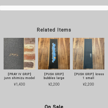
Related Items
【PRAY IV GRIP】
【PUSH GRIP】
【PUSH GRIP】kress
junn shimizu model
bubbles large
1 small
¥1,430
¥2,200
¥2,200
On Sale