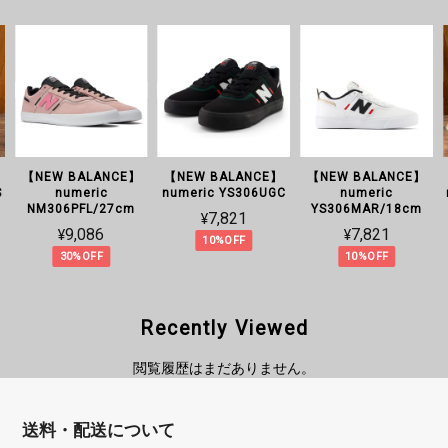
【NEW BALANCE】
【NEW BALANCE】
【NEW BALANCE】
S
numeric
numeric YS306UGC
numeric
NM306PFL/27cm
YS306MAR/18cm
¥7,821
¥9,086
¥7,821
10%OFF
30%OFF
10%OFF
Recently Viewed
閲覧履歴はまだありません。
送料・配送について