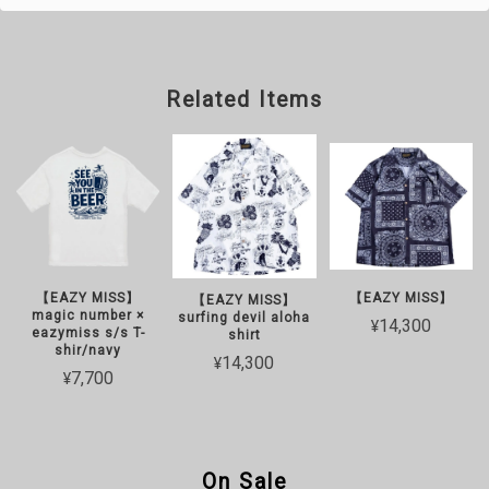
Related Items
【EAZY MISS】
【EAZY MISS】
【EAZY MISS】
magic number ×
surfing devil aloha
¥14,300
eazymiss s/s T-
shirt
shir/navy
¥14,300
¥7,700
On Sale