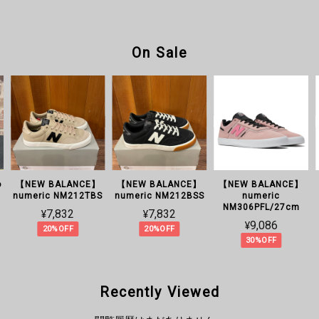
On Sale
o
【NEW BALANCE】
【NEW BALANCE】
【NEW BALANCE】
numeric NM212TBS
numeric NM212BSS
numeric
NM306PFL/27cm
¥7,832
¥7,832
¥9,086
20%OFF
20%OFF
30%OFF
Recently Viewed