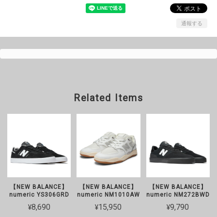
通報する
Related Items
【NEW BALANCE】
【NEW BALANCE】
【NEW BALANCE】
numeric YS306GRD
numeric NM1010AW
numeric NM272BWD
¥8,690
¥15,950
¥9,790