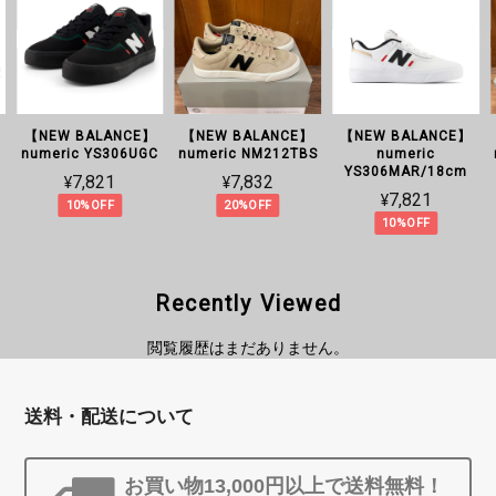
E】
【NEW BALANCE】
【NEW BALANCE】
【NEW BALANCE】
UGC
numeric NM212TBS
numeric
numeric NM212BSS
YS306MAR/18cm
¥7,832
¥7,832
¥7,821
20%OFF
20%OFF
10%OFF
Recently Viewed
閲覧履歴はまだありません。
送料・配送について
お買い物13,000円以上で送料無料！