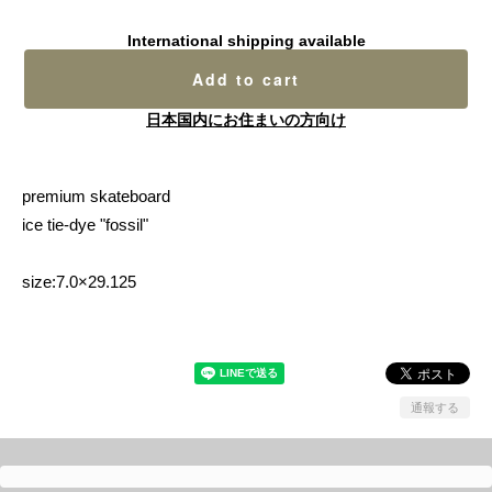
International shipping available
Add to cart
日本国内にお住まいの方向け
premium skateboard
ice tie-dye "fossil"
size:7.0×29.125
通報する