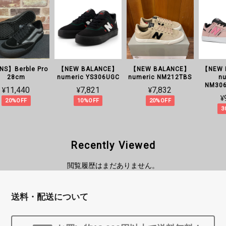
VANS】Berble Pro
【NEW BALANCE】
【NEW BALANCE】
【N
28cm
numeric YS306UGC
numeric NM212TBS
NM
¥11,440
¥7,821
¥7,832
20%OFF
10%OFF
20%OFF
Recently Viewed
閲覧履歴はまだありません。
送料・配送について