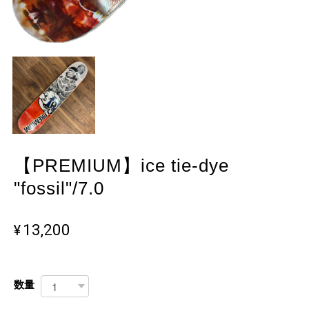
【PREMIUM】ice tie-dye
"fossil"/7.0
¥13,200
数量