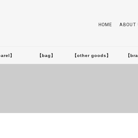
HOME
ABOUT 
arel】
【bag】
【other goods】
【br