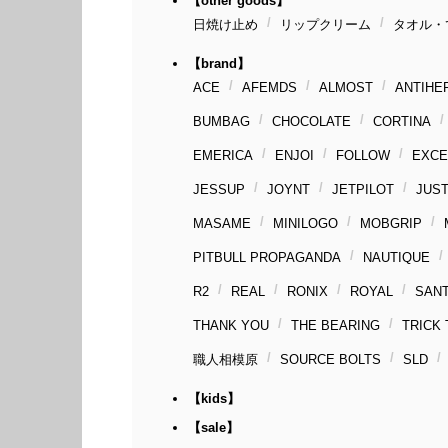
【other goods】
日焼け止め
リップクリーム
タオル・
【brand】
ACE
AFEMDS
ALMOST
ANTIHE
BUMBAG
CHOCOLATE
CORTINA
EMERICA
ENJOI
FOLLOW
EXCE
JESSUP
JOYNT
JETPILOT
JUST
MASAME
MINILOGO
MOBGRIP
PITBULL PROPAGANDA
NAUTIQUE
R2
REAL
RONIX
ROYAL
SAN
THANK YOU
THE BEARING
TRICK
職人相模原
SOURCE BOLTS
SLD
【kids】
【sale】