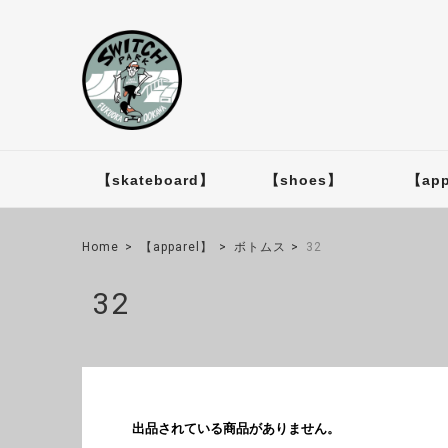
【skateboard】
【shoes】
【app
Home
【apparel】
ボトムス
32
32
出品されている商品がありません。