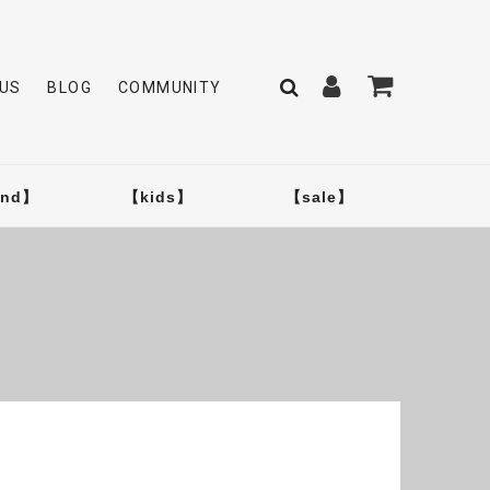
US
BLOG
COMMUNITY
and】
【kids】
【sale】