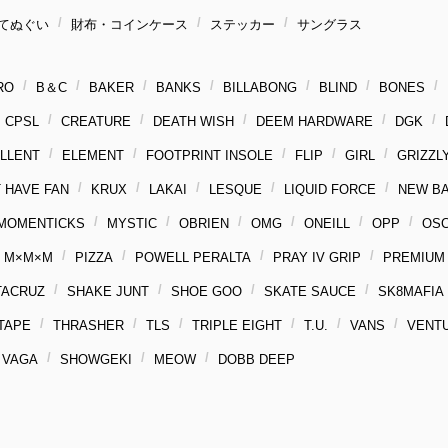
てぬぐい
財布・コインケース
ステッカー
サングラス
RO
B＆C
BAKER
BANKS
BILLABONG
BLIND
BONES
CPSL
CREATURE
DEATH WISH
DEEM HARDWARE
DGK
LLENT
ELEMENT
FOOTPRINT INSOLE
FLIP
GIRL
GRIZZL
 HAVE FAN
KRUX
LAKAI
LESQUE
LIQUID FORCE
NEW B
MOMENTICKS
MYSTIC
OBRIEN
OMG
ONEILL
OPP
OS
M×M×M
PIZZA
POWELL PERALTA
PRAY IV GRIP
PREMIUM
TACRUZ
SHAKE JUNT
SHOE GOO
SKATE SAUCE
SK8MAFIA
 TAPE
THRASHER
TLS
TRIPLE EIGHT
T.U.
VANS
VENT
VAGA
SHOWGEKI
MEOW
DOBB DEEP