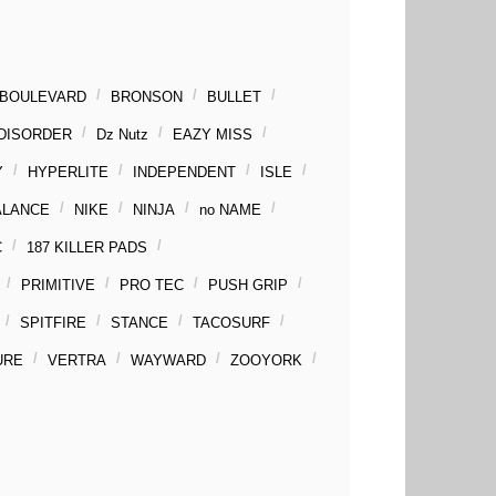
BOULEVARD
BRONSON
BULLET
DISORDER
Dz Nutz
EAZY MISS
Y
HYPERLITE
INDEPENDENT
ISLE
ALANCE
NIKE
NINJA
no NAME
C
187 KILLER PADS
PRIMITIVE
PRO TEC
PUSH GRIP
SPITFIRE
STANCE
TACOSURF
URE
VERTRA
WAYWARD
ZOOYORK