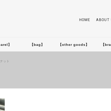
HOME
ABOUT 
arel】
【bag】
【other goods】
【br
ンナット