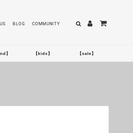
US
BLOG
COMMUNITY
and】
【kids】
【sale】