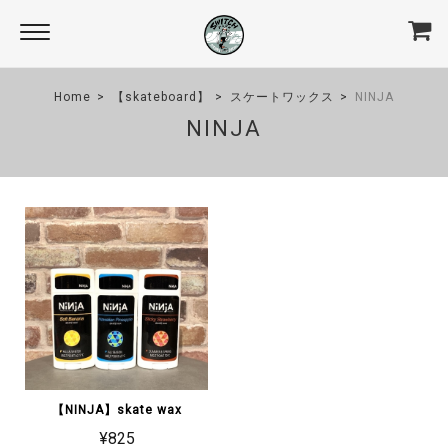
Home
【skateboard】
スケートワックス
NINJA
NINJA
【NINJA】skate wax
¥825