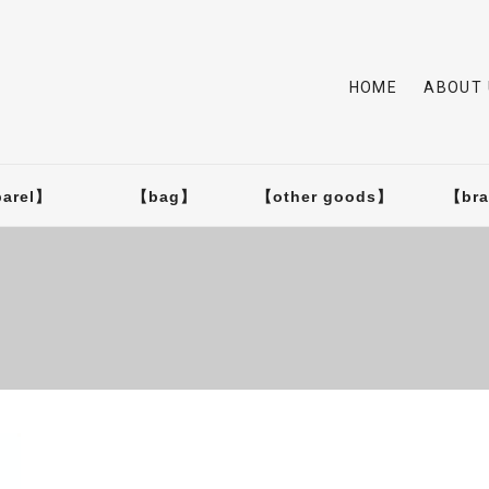
HOME
ABOUT 
arel】
【bag】
【other goods】
【br