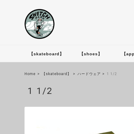
【skateboard】
【shoes】
【app
Home
【skateboard】
ハードウェア
1 1/2
1 1/2