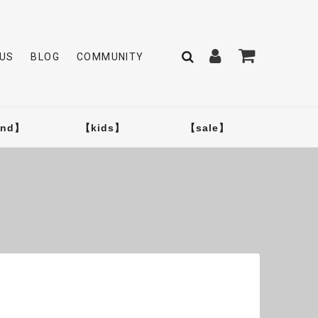
US
BLOG
COMMUNITY
and】
【kids】
【sale】