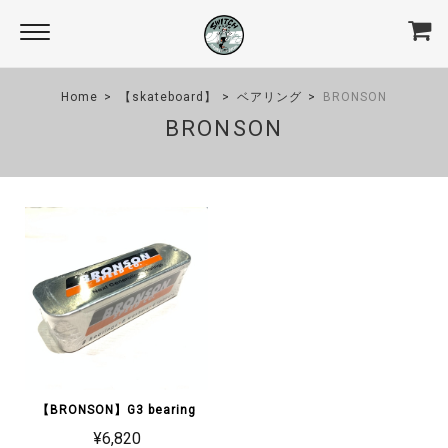
Home
【skateboard】
ベアリング
BRONSON
BRONSON
【BRONSON】G3 bearing
¥6,820