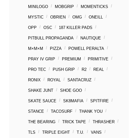
MINILOGO
MOBGRIP
MOMENTICKS
MYSTIC
OBRIEN
OMG
ONEILL
OPP
OSC
187 KILLER PADS
PITBULL PROPAGANDA
NAUTIQUE
M×M×M
PIZZA
POWELL PERALTA
PRAY IV GRIP
PREMIUM
PRIMITIVE
PRO TEC
PUSH GRIP
R2
REAL
RONIX
ROYAL
SANTACRUZ
SHAKE JUNT
SHOE GOO
SKATE SAUCE
SK8MAFIA
SPITFIRE
STANCE
TACOSURF
THANK YOU
THE BEARING
TRICK TAPE
THRASHER
TLS
TRIPLE EIGHT
T.U.
VANS